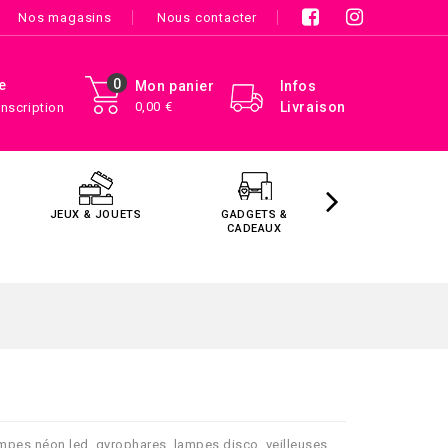
Nos magasins
Nous contacter
0
e
Mon panier
Infos
0,00 €
Livraison
Inscription
JEUX & JOUETS
GADGETS &
MAISON &
CADEAUX
DÉCORATIO
mpes néon led, gyrophares, lampes disco, veilleuses...