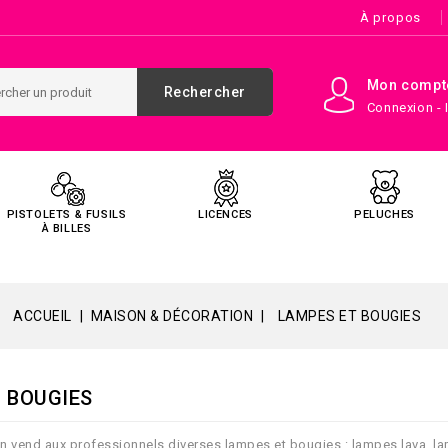
À propos
Mon compt
Rechercher
Connexion - 
PISTOLETS & FUSILS
LICENCES
PELUCHES
À BILLES
ACCUEIL
MAISON & DÉCORATION
LAMPES ET BOUGIES
 BOUGIES
on vend aux professionnels diverses lampes et bougies : lampes lava, la