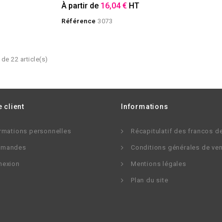
À partir de
16,04 €
HT
Référence
3073
de 22 article(s)
 client
Informations
rmations personnelles
Récapitulatif des francos d
mandes
Conditions générales de ve
nexion
Mentions légales
Plan du site