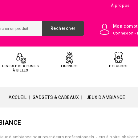
À propos
Mon compt
Rechercher
Connexion - 
PISTOLETS & FUSILS
LICENCES
PELUCHES
À BILLES
ACCUEIL
GADGETS & CADEAUX
JEUX D'AMBIANCE
BIANCE
jeux d'ambiance pour revendeurs professionnels. Jeux à boire, shaker co