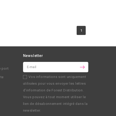
1
Newsletter
e port
Vos informations sont uniquement
nte
utilisées pour vous envoyer les lettres
d’information de
Forest Distribution
.
Vous pouvez à tout moment utiliser le
lien de désabonnement intégré dans la
newsletter.