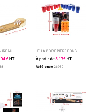
 BUREAU
JEU A BOIRE BIERE PONG
,04 €
HT
À partir de
3.17€
HT
38
Référence
26989