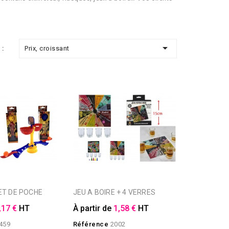

Prix, croissant
 :
KET DE POCHE
JEU A BOIRE + 4 VERRES
,17 €
HT
À partir de
1,58 €
HT
459
Référence
2002