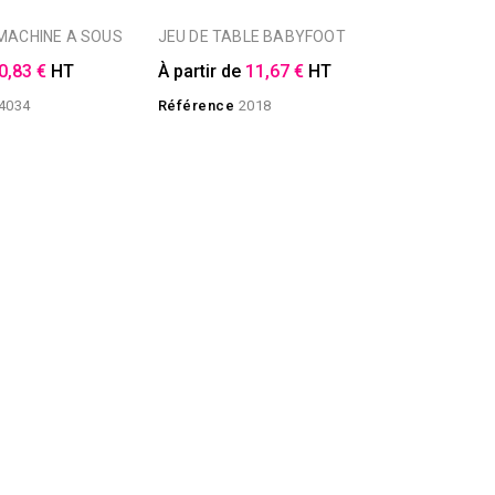
 MACHINE A SOUS
JEU DE TABLE BABYFOOT
0,83 €
HT
À partir de
11,67 €
HT
4034
Référence
2018