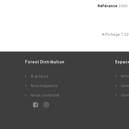
Référence
3260
Affichage 1-22 
Forest Distribution
Espace
À propos
Info
Nos magasins
Com
Nous contacter
Con