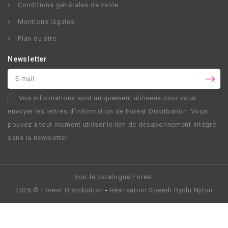
Conditions générales de vente
Mentions légales
Plan du site
Newsletter
Vos informations sont uniquement utilisées pour vous
envoyer les lettres d’information de
Forest Distribution
. Vous
pouvez à tout moment utiliser le lien de désabonnement intégré
dans la newsletter.
Voir le catalogue Forest
2026 ©
Forest Distribution
-
Réalisation
Speedi Rychi Nylon