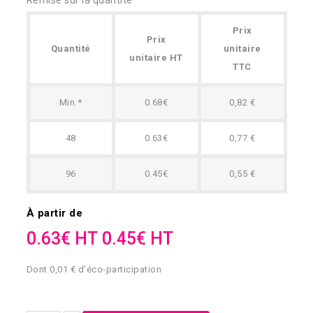
Remise sur la quantité
Prix
Prix
Quantité
unitaire
unitaire HT
TTC
Min.*
0.68€
0,82 €
48
0.63€
0,77 €
96
0.45€
0,55 €
À partir de
0.63€ HT
0.45€ HT
Dont 0,01 € d'éco-participation