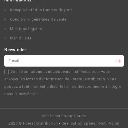
Récapitulatif des francos de port
Conditions générales de vente
Mentions légales
Plan du site
Newsletter
Vos informations sont uniquement utilisées pour vous
envoyer les lettres d’information de
Forest Distribution
. Vous
pouvez à tout moment utiliser le lien de désabonnement intégré
dans la newsletter.
Voir le catalogue Forest
2026 ©
Forest Distribution
-
Réalisation
Speedi Rychi Nylon