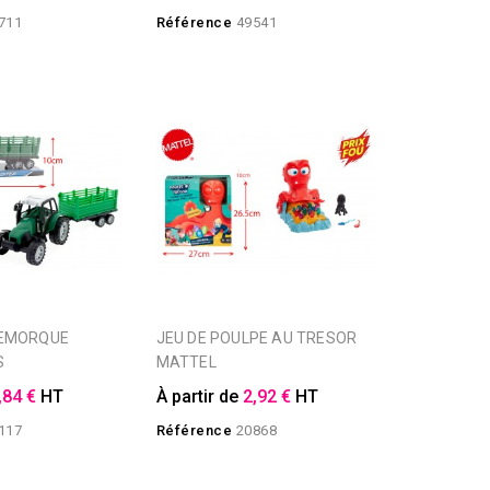
711
Référence
49541
JEU DE POULPE AU TRESOR
S
MATTEL
,84 €
HT
À partir de
2,92 €
HT
117
Référence
20868