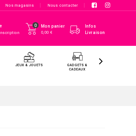
Nos magasins
Nous contacter
0
e
Mon panier
Infos
0,00 €
Livraison
Inscription
JEUX & JOUETS
GADGETS &
MAISON &
CADEAUX
DÉCORATIO