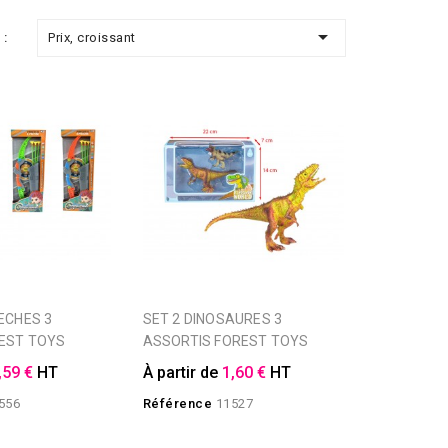

Prix, croissant
 :
SET 2 DINOSAURES 3
EST TOYS
ASSORTIS FOREST TOYS
,59 €
HT
À partir de
1,60 €
HT
556
Référence
11527