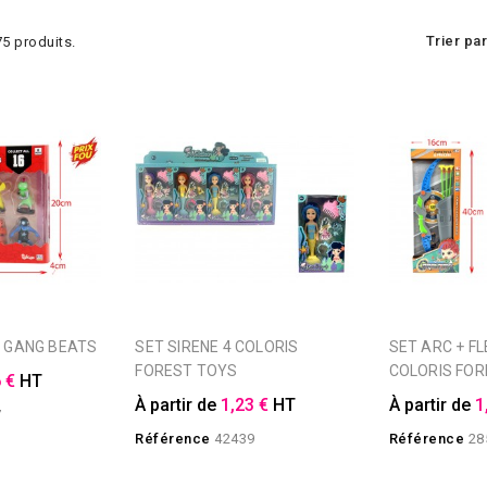
Trier par
 75 produits.
ES GANG BEATS
SET SIRENE 4 COLORIS
SET ARC + FLECHES 3
FOREST TOYS
COLORIS FOR
 €
HT
À partir de
1,23 €
HT
À partir de
1
7
Référence
42439
Référence
28