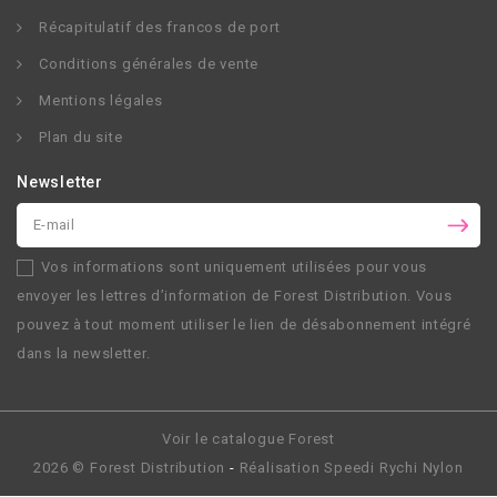
Récapitulatif des francos de port
Conditions générales de vente
Mentions légales
Plan du site
Newsletter
Vos informations sont uniquement utilisées pour vous
envoyer les lettres d’information de
Forest Distribution
. Vous
pouvez à tout moment utiliser le lien de désabonnement intégré
dans la newsletter.
Voir le catalogue Forest
2026 ©
Forest Distribution
-
Réalisation
Speedi Rychi Nylon