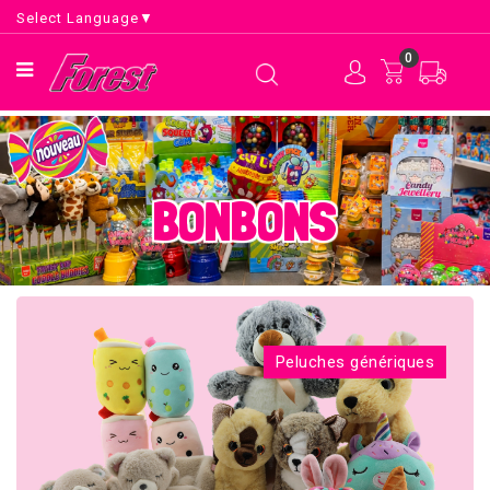
Select Language
▼
0
BONBONS
Peluches génériques