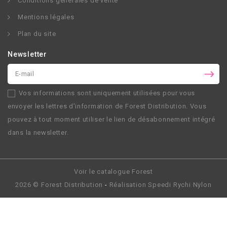
Conditions générales de vente
Mentions légales
Plan du site
Newsletter
Vos informations sont uniquement utilisées pour vous
envoyer les lettres d’information de
Forest Distribution
. Vous
pouvez à tout moment utiliser le lien de désabonnement intégré
dans la newsletter.
Voir le catalogue Forest
2026 ©
Forest Distribution
-
Réalisation
Speedi Rychi Nylon