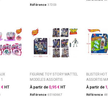
Référence
37203
FIGURINE TOY STORY MATTEL
BLISTER HOT WHEELS SKATE
 1
MODELES ASSORTIS
ASSORTIS M
 €
HT
À partir de
0,95 €
HT
À partir de
1
8
Référence
65160667
Référence
48