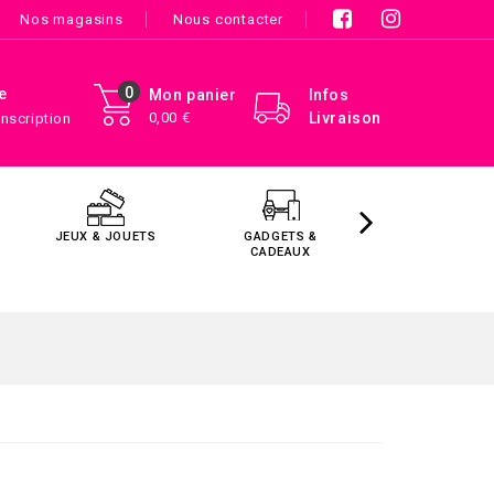
Nos magasins
Nous contacter
0
e
Mon panier
Infos
0,00 €
Livraison
Inscription
JEUX & JOUETS
GADGETS &
MAISON &
CADEAUX
DÉCORATIO