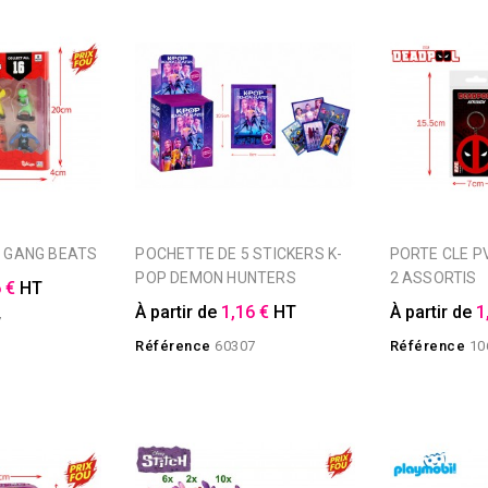
ES GANG BEATS
POCHETTE DE 5 STICKERS K-
PORTE CLE PVC DEADPOOL 2D
POP DEMON HUNTERS
2 ASSORTIS
 €
HT
À partir de
1,16 €
HT
À partir de
1
7
Référence
60307
Référence
10