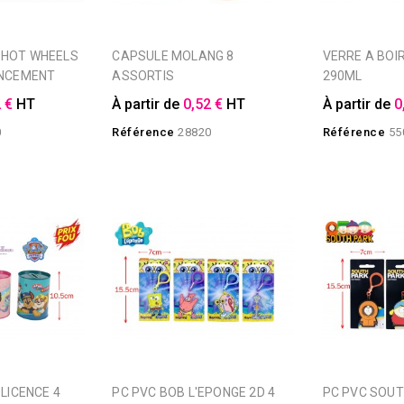
CAPSULE MOLANG 8
VERRE A BOIRE DISNEY DAISY
ANCEMENT
ASSORTIS
290ML
 €
HT
À partir de
0,52 €
HT
À partir de
0
0
Référence
28820
Référence
55
PC PVC BOB L'EPONGE 2D 4
PC PVC SOUTH PARK 2D 4