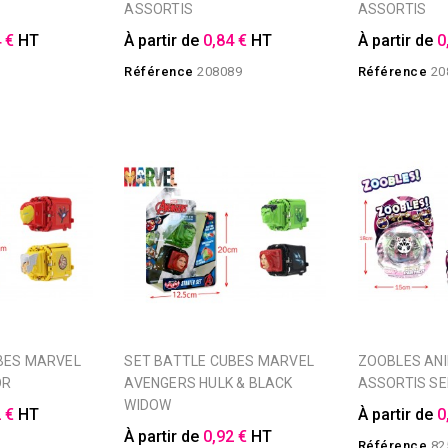
ASSORTIS
ASSORTIS
 €
HT
À partir de
0,84 €
HT
À partir de
0
3
Référence
208089
Référence
20
SET BATTLE CUBES MARVEL
ZOOBLES ANIMAUX
OR
AVENGERS HULK & BLACK
ASSORTIS SE
WIDOW
 €
HT
À partir de
0
À partir de
0,92 €
HT
2
Référence
82