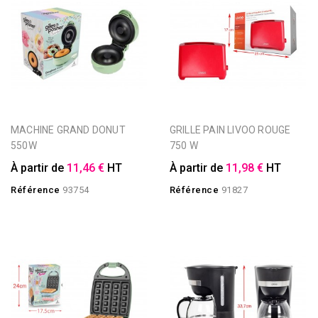
MACHINE GRAND DONUT
GRILLE PAIN LIVOO ROUGE
550W
750 W
À partir de
11,46 €
HT
À partir de
11,98 €
HT
Référence
93754
Référence
91827