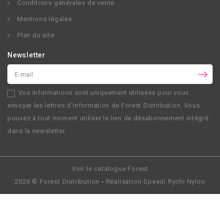
Conditions générales de vente
Mentions légales
Plan du site
Newsletter
Vos informations sont uniquement utilisées pour vous
envoyer les lettres d’information de
Forest Distribution
. Vous
pouvez à tout moment utiliser le lien de désabonnement intégré
dans la newsletter.
Voir le catalogue Forest
2026 ©
Forest Distribution
-
Réalisation
Speedi Rychi Nylon