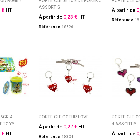
LLON RUGBY
PORTE CLE JETON DE POKER 5
PORTE CLE 
ASSORTIS
 €
HT
À partir de
0
À partir de
0,23 €
HT
7
Référence
18
Référence
18526
PORTE CLE COEUR LOVE
PORTE CLE COEUR PAILLETTE
T TOYS
4 ASSORTIS
À partir de
0,27 €
HT
 €
HT
À partir de
0
Référence
18304