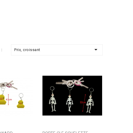

Prix, croissant
 :