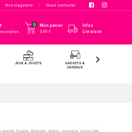
Nos magasins
Nous contacter
0
e
Mon panier
Infos
0,00 €
Livraison
Inscription
JEUX & JOUETS
GADGETS &
MAISON &
CADEAUX
DÉCORATIO
tands forains. Briquets, stylos, couteaux, porte-clés,