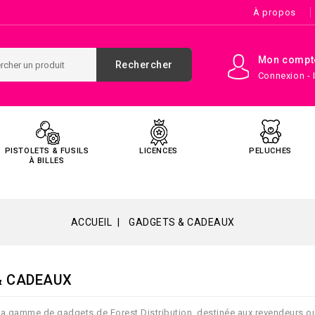
À propos
Mon compt
Rechercher
Connexion - 
PISTOLETS & FUSILS
LICENCES
PELUCHES
À BILLES
ACCUEIL
GADGETS & CADEAUX
& CADEAUX
a gamme de gadgets de Forest Distribution, destinée aux revendeurs ou s