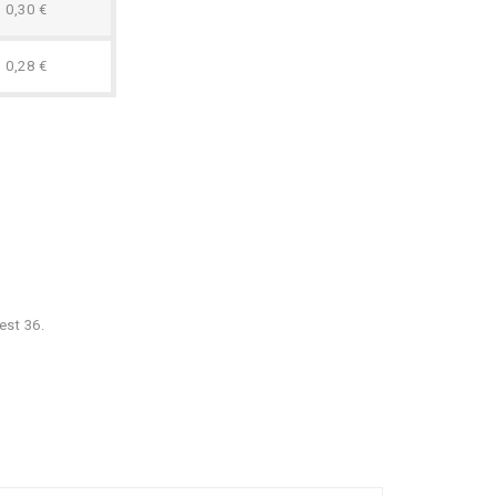
0,30 €
0,28 €
est 36.