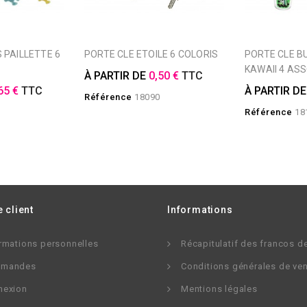
PORTE CLE ETOILE 6 COLORIS
PORTE CLE BUBBLE TEA
KAWAII 4 AS
À PARTIR DE
0,50 €
TTC
65 €
TTC
À PARTIR D
Référence
18090
Référence
18
 client
Informations
rmations personnelles
Récapitulatif des francos d
mandes
Conditions générales de ve
nexion
Mentions légales