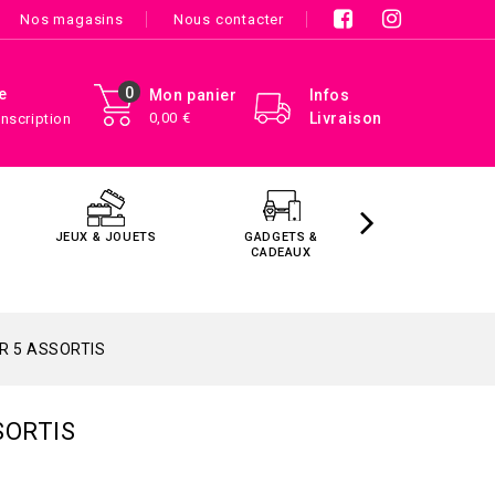
Nos magasins
Nous contacter
0
e
Mon panier
Infos
0,00 €
Livraison
Inscription
JEUX & JOUETS
GADGETS &
MAISON &
CADEAUX
DÉCORATIO
R 5 ASSORTIS
SORTIS