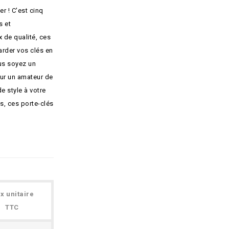
r ! C'est cinq
s et
 de qualité, ces
garder vos clés en
ous soyez un
our un amateur de
e style à votre
is, ces porte-clés
ix unitaire
TTC