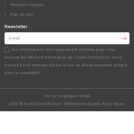
Mentions légales
Plan du site
Newsletter
Vos informations sont uniquement utilisées pour vous
envoyer les lettres d’information de
Forest Distribution
. Vous
pouvez à tout moment utiliser le lien de désabonnement intégré
dans la newsletter.
Voir le catalogue Forest
2026 ©
Forest Distribution
-
Réalisation
Speedi Rychi Nylon