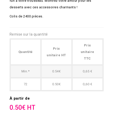
fun à votre trousseau. Montrez votre amour pour les
desserts avec ces accessoires charmants !
Colis de 2400 pièces.
Remise sur la quantité
Prix
Prix
Quantité
unitaire
unitaire HT
TTC
Min.*
0.54€
0,65 €
72
0.50€
0,60 €
À partir de
0.50€ HT