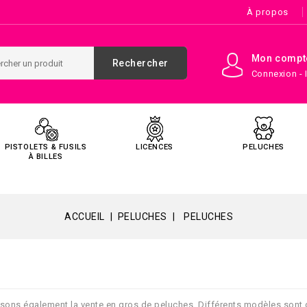
À propos
Mon compt
Rechercher
Connexion - 
PISTOLETS & FUSILS
LICENCES
PELUCHES
À BILLES
ACCUEIL
PELUCHES
PELUCHES
ns également la vente en gros de peluches. Différents modèles sont dis