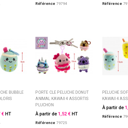
2
Référence
79794
Référence
79
PORTE CLE PELUCHE DONUT
PELUCHE SOFT BUBBLE TEA
OLORIS
ANIMAL KAWAII 4 ASSORTIS
KAWAII 4 ASS
PLUCHON
À partir de
1
 €
HT
À partir de
1,52 €
HT
Référence
79
4
Référence
79725