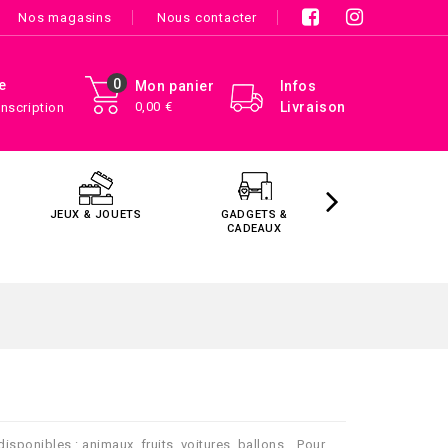
Nos magasins
Nous contacter
0
e
Mon panier
Infos
0,00 €
Livraison
Inscription
JEUX & JOUETS
GADGETS &
MAISON &
CADEAUX
DÉCORATIO
ponibles : animaux, fruits, voitures, ballons… Pour