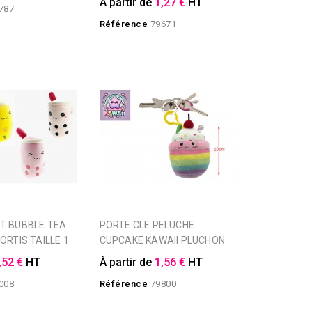
À partir de
1,27 €
HT
787
Référence
79671
PORTE CLE PELUCHE
ORTIS TAILLE 1
CUPCAKE KAWAII PLUCHON
,52 €
HT
À partir de
1,56 €
HT
008
Référence
79800