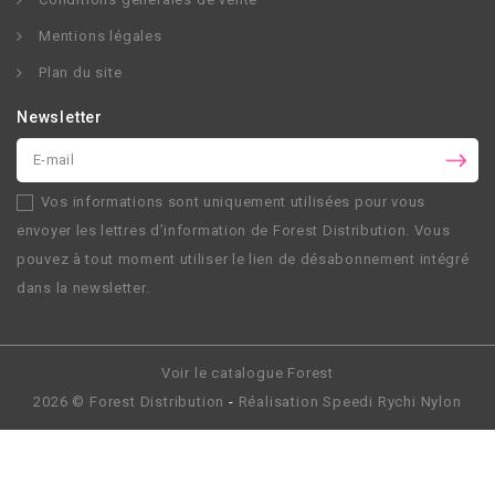
Mentions légales
Plan du site
Newsletter
Vos informations sont uniquement utilisées pour vous
envoyer les lettres d’information de
Forest Distribution
. Vous
pouvez à tout moment utiliser le lien de désabonnement intégré
dans la newsletter.
Voir le catalogue Forest
2026 ©
Forest Distribution
-
Réalisation
Speedi Rychi Nylon