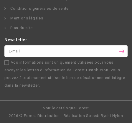
Conditions générales de vente
Mentions légales
Plan du site
Newsletter
Vos informations sont uniquement utilisées pour vous
envoyer les lettres d’information de
Forest Distribution
. Vous
pouvez à tout moment utiliser le lien de désabonnement intégré
dans la newsletter.
Voir le catalogue Forest
2026 ©
Forest Distribution
-
Réalisation
Speedi Rychi Nylon