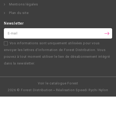
Mentions légales
Plan du site
Newsletter
Vos informations sont uniquement utilisées pour vous
envoyer les lettres d’information de
Forest Distribution
. Vous
pouvez à tout moment utiliser le lien de désabonnement intégré
dans la newsletter.
Voir le catalogue Forest
2026 ©
Forest Distribution
-
Réalisation
Speedi Rychi Nylon