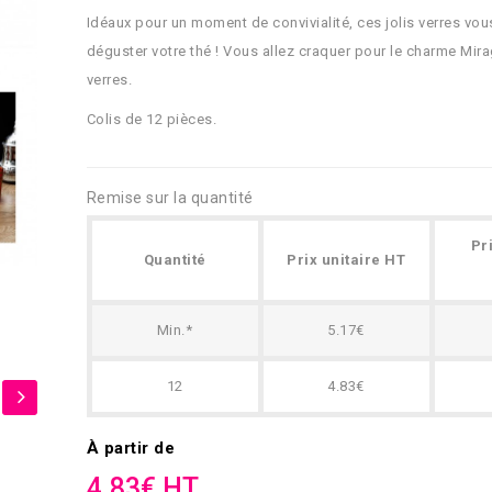
Idéaux pour un moment de convivialité, ces jolis verres vo
déguster votre thé ! Vous allez craquer pour le charme Mir
verres.
Colis de 12 pièces.
Remise sur la quantité
Pr
Quantité
Prix unitaire HT
Min.*
5.17€
12
4.83€
À partir de
4.83€ HT