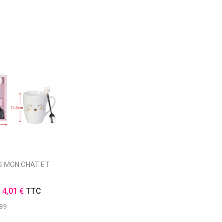
E
4,01 €
TTC
89