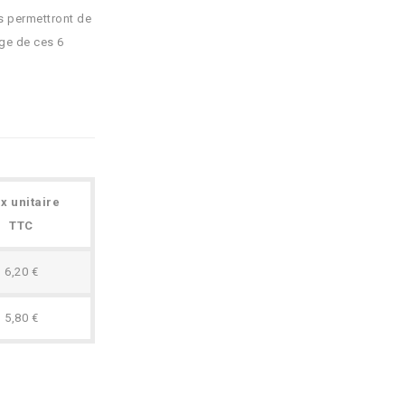
us permettront de
age de ces 6
ix unitaire
TTC
6,20 €
5,80 €