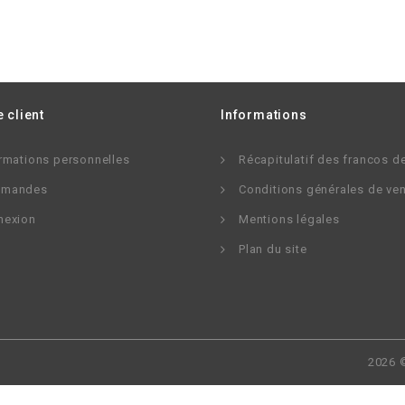
 client
Informations
rmations personnelles
Récapitulatif des francos d
mandes
Conditions générales de ve
nexion
Mentions légales
Plan du site
2026