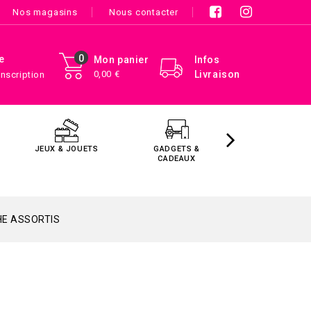
Nos magasins
Nous contacter
0
e
Mon panier
Infos
0,00 €
Livraison
Inscription
JEUX & JOUETS
GADGETS &
MAISON &
CADEAUX
DÉCORATIO
HE ASSORTIS