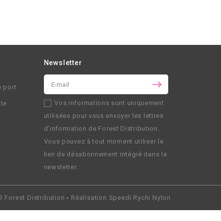
Newsletter
e port
Vos informations sont uniquement
nte
utilisées pour vous envoyer les lettres
d’information de
Forest Distribution
.
Vous pouvez à tout moment utiliser le
lien de désabonnement intégré dans la
newsletter.
 ©
Forest Distribution
-
Réalisation
Speedi Rychi Nylon