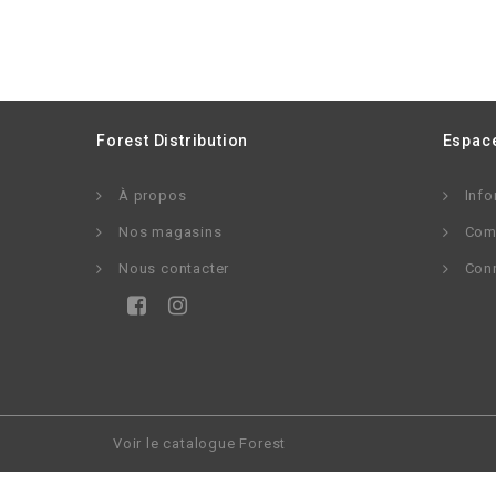
Forest Distribution
Espace
À propos
Info
Nos magasins
Com
Nous contacter
Con
Voir le catalogue Forest