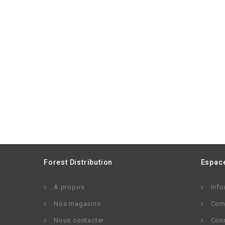
Forest Distribution
Espace
À propos
Info
Nos magasins
Com
Nous contacter
Con