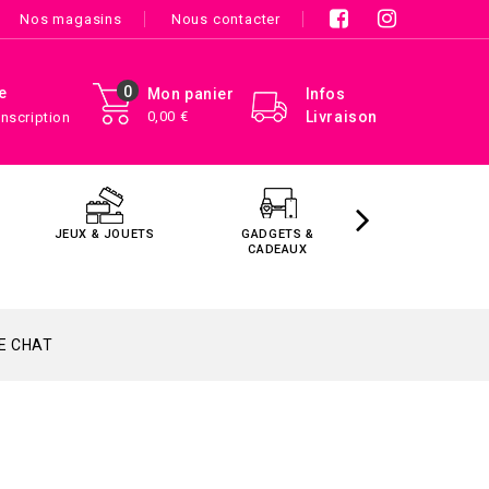
Nos magasins
Nous contacter
0
e
Mon panier
Infos
0,00 €
Livraison
Inscription
JEUX & JOUETS
GADGETS &
MAISON &
CADEAUX
DÉCORATIO
E CHAT