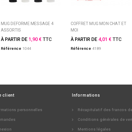
MUG DEFORME MESSAGE 4
COFFRET MUG MON CHAT ET
ASSORTIS
MOI
À PARTIR DE
1,90 €
TTC
À PARTIR DE
4,01 €
TTC
Référence
1044
Référence
4189
 client
Informations
rmations personnelles
Récapitulatif des francos d
mandes
Conditions générales de ve
nexion
Mentions légales