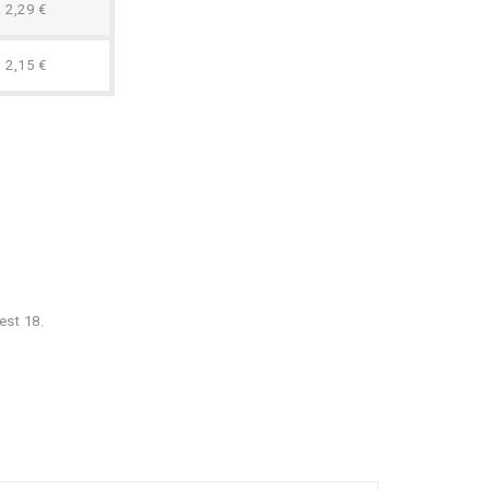
2,29 €
2,15 €
est 18.