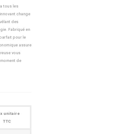
a tous les
 innovant change
vélant des
gie. Fabriqué en
parfait pour le
rgonomique assure
éreuse vous
n moment de
ix unitaire
TTC