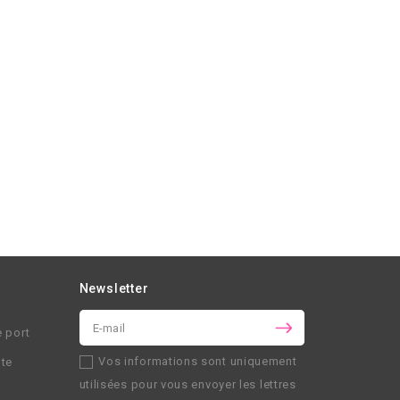
Newsletter
e port
Vos informations sont uniquement
nte
utilisées pour vous envoyer les lettres