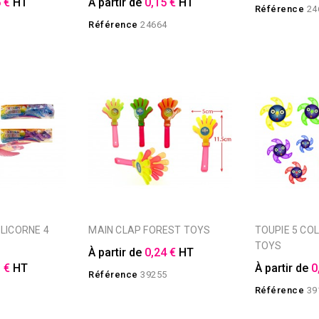
 €
HT
À partir de
0,15 €
HT
Référence
24
3
Référence
24664
MAIN CLAP FOREST TOYS
TOUPIE 5 COLORIS FOREST
TOYS
À partir de
0,24 €
HT
 €
HT
À partir de
0
Référence
39255
3
Référence
39