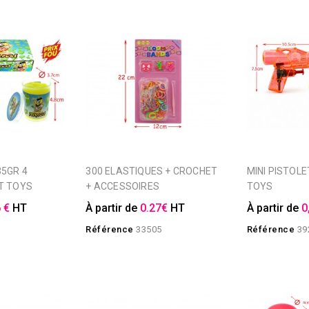
300 ELASTIQUES + CROCHET
MINI PISTOLET A EAU FOREST
T TOYS
+ ACCESSOIRES
TOYS
 €
HT
À partir de
0.27€
HT
À partir de
0
Référence
33505
Référence
39