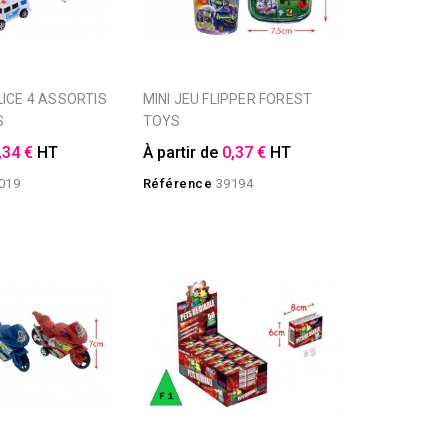
MINI JEU FLIPPER FOREST
S
TOYS
,34 €
HT
À partir de
0,37 €
HT
019
Référence
39194