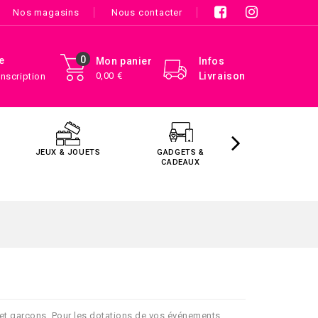
Nos magasins
Nous contacter
0
e
Mon panier
Infos
0,00 €
Livraison
Inscription
JEUX & JOUETS
GADGETS &
MAISON &
CADEAUX
DÉCORATIO
es et garçons. Pour les dotations de vos événements,