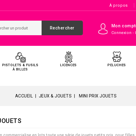
À propos
Mon compt
Rechercher
Connexion - 
PISTOLETS & FUSILS
LICENCES
PELUCHES
À BILLES
ACCUEIL
JEUX & JOUETS
MINI PRIX JOUETS
 JOUETS
on commercialise en lots toute une série de jouets petits prix, pour fill