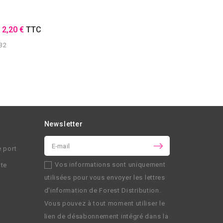
E
2,20 €
TTC
32
Newsletter
e port
Vos informations sont uniquement
nte
utilisées pour vous envoyer les lettres
d’information de
Forest Distribution
.
Vous pouvez à tout moment utiliser le
lien de désabonnement intégré dans la