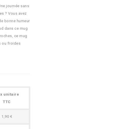
Une journée sans
hes ? Vous avez
 de bonne humeur
aud dans ce mug
 proches, ce mug
s ou froides
ix unitaire
TTC
1,90 €