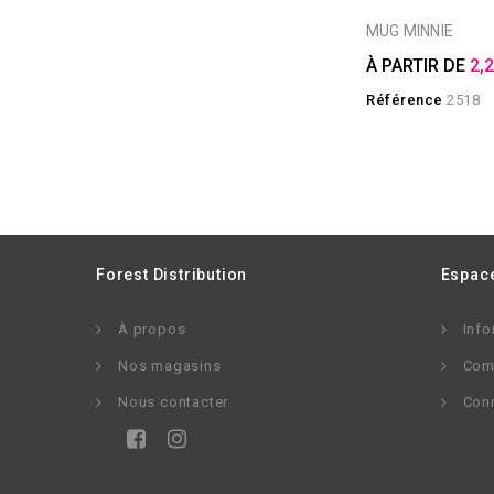
MUG MINNIE
À PARTIR DE
2,
Référence
2518
Forest Distribution
Espace
À propos
Info
Nos magasins
Com
Nous contacter
Con