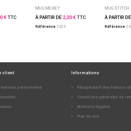
MUG MICKEY
MUG STITCH
20 €
TTC
À PARTIR DE
2,20 €
TTC
À PARTIR D
Référence
2525
Référence
25
 client
Informations
rmations personnelles
Récapitulatif des francos d
mandes
Conditions générales de ve
nexion
Mentions légales
Plan du site