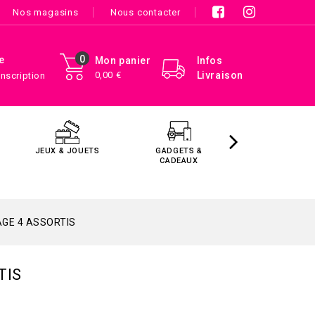
Nos magasins
Nous contacter
0
e
Mon panier
Infos
0,00 €
Livraison
Inscription
JEUX & JOUETS
GADGETS &
MAISON &
CADEAUX
DÉCORATIO
GE 4 ASSORTIS
TIS