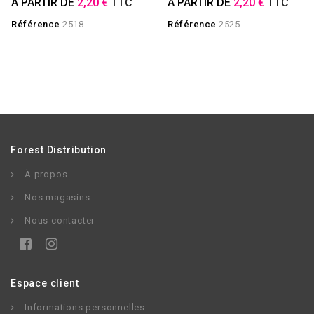
À PARTIR DE
2,20 €
TTC
À PARTIR DE
2,20 €
TTC
Référence
2518
Référence
2525
Forest Distribution
À propos
Nos magasins
Nous contacter
Espace client
Informations personnelles