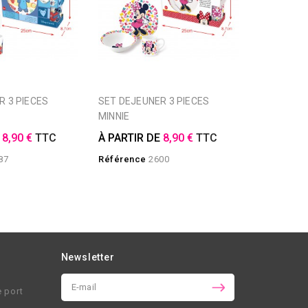
SET DEJEUNER 3 PIECES
MUG MIR
MINNIE
À PARTIR
E
8,90 €
TTC
À PARTIR DE
8,90 €
TTC
Référence
87
Référence
2600
Newsletter
e port