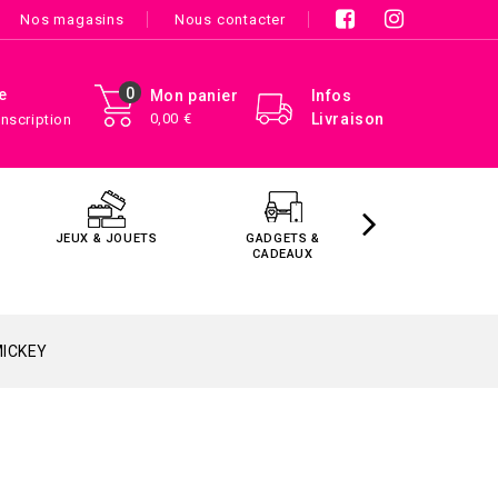
Nos magasins
Nous contacter
0
e
Mon panier
Infos
0,00 €
Livraison
Inscription
JEUX & JOUETS
GADGETS &
MAISON &
CADEAUX
DÉCORATIO
MICKEY