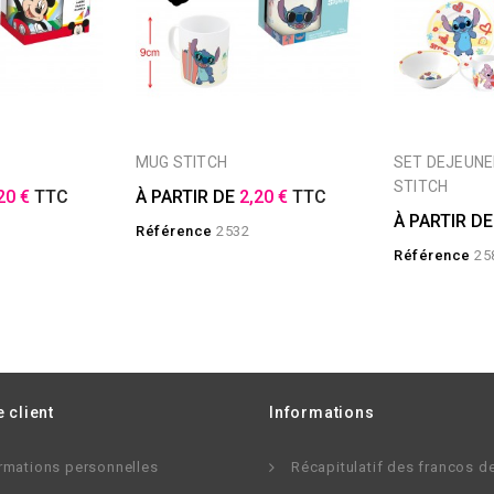
MUG STITCH
SET DEJEUNER 3 PIECES
STITCH
20 €
TTC
À PARTIR DE
2,20 €
TTC
À PARTIR D
Référence
2532
Référence
25
 client
Informations
rmations personnelles
Récapitulatif des francos d