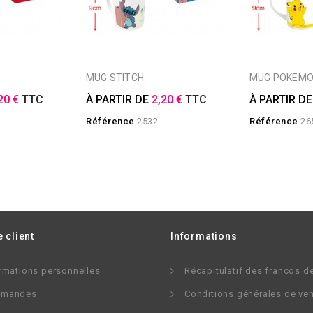
MUG STITCH
MUG POKEM
20 €
TTC
À PARTIR DE
2,20 €
TTC
À PARTIR D
Référence
2532
Référence
26
 client
Informations
rmations personnelles
Récapitulatif des francos d
mandes
Conditions générales de ve