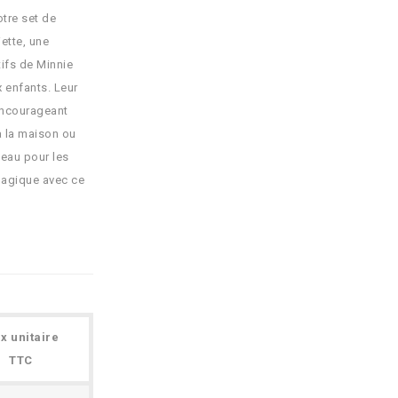
tre set de
ette, une
ifs de Minnie
 enfants. Leur
encourageant
 à la maison ou
deau pour les
magique avec ce
ix unitaire
TTC