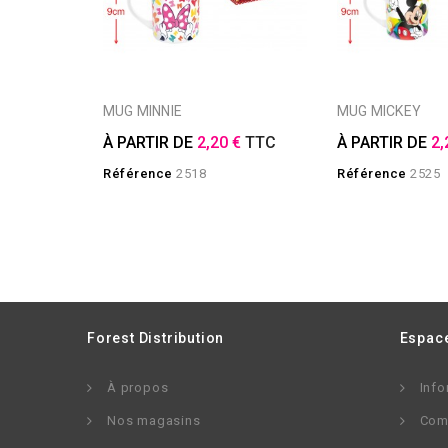
MUG MINNIE
MUG MICKEY
À PARTIR DE
2,20 €
TTC
À PARTIR DE
2,
Référence
2518
Référence
2525
Forest Distribution
Espace
À propos
Info
Nos magasins
Com