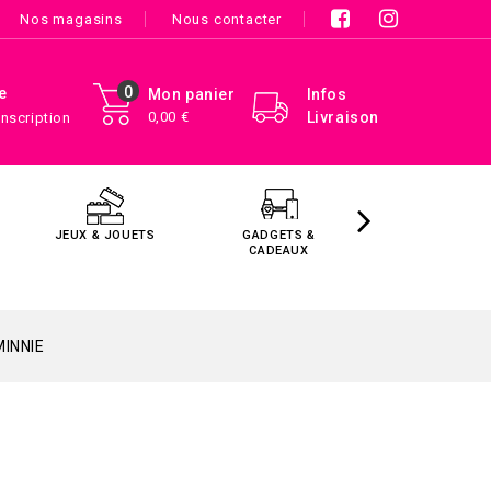
Nos magasins
Nous contacter
0
e
Mon panier
Infos
0,00 €
Livraison
Inscription
JEUX & JOUETS
GADGETS &
MAISON &
CADEAUX
DÉCORATIO
MINNIE