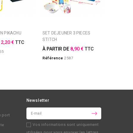
ON PIKACHU
SET DEJEUNER 3 PIECES
SET DEJEUNER 3 PIECES
STITCH
MICKEY
E
2,20 €
TTC
À PARTIR DE
8,90 €
TTC
À PARTIR
55
Référence
2587
Référence
Newsletter
e port
Vos informations sont uniquement
nte
utilisées pour vous envoyer les lettres