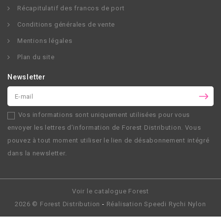
Récapitulatif des francos de port
Conditions générales de vente
Mentions légales
Plan du site
Newsletter
Vos informations sont uniquement utilisées pour vous
envoyer les lettres d’information de
Forest Distribution
. Vous
pouvez à tout moment utiliser le lien de désabonnement intégré
dans la newsletter.
Voir le catalogue Forest
2026 ©
Forest Distribution
-
Réalisation
Speedi Rychi Nylon