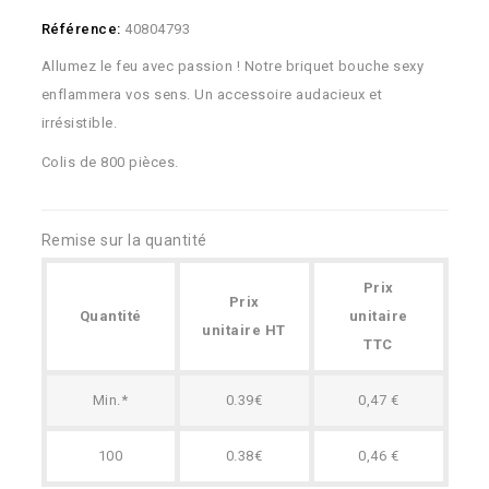
Référence:
40804793
Allumez le feu avec passion ! Notre briquet bouche sexy
enflammera vos sens. Un accessoire audacieux et
irrésistible.
Colis de 800 pièces.
Remise sur la quantité
Prix
Prix
Quantité
unitaire
unitaire HT
TTC
Min.*
0.39€
0,47 €
100
0.38€
0,46 €