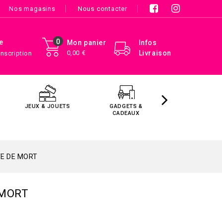
Nos magasins
Nous contacter
0
e
Mon panier
Infos
0,00 €
Livraison
Inscription
JEUX & JOUETS
GADGETS &
MAISON &
CADEAUX
DÉCORATIO
TE DE MORT
 MORT