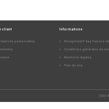
 client
Informations
rmations personnelles
Récapitulatif des francos d
mandes
Conditions générales de ve
nexion
Mentions légales
Plan du site
2026