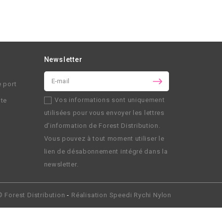
Newsletter
e port
Vos informations sont uniquement
nte
utilisées pour vous envoyer les lettres
d’information de
Forest Distribution
.
Vous pouvez à tout moment utiliser le
lien de désabonnement intégré dans la
newsletter.
 ©
Forest Distribution
-
Réalisation
Speedi Rychi Nylon