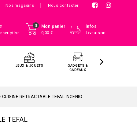
Nos magasins
Nous contacter
0
e
Mon panier
Infos
0,00 €
Livraison
Inscription
JEUX & JOUETS
GADGETS &
MAISON &
CADEAUX
DÉCORATIO
 CUISINE RETRACTABLE TEFAL INGENIO
LE TEFAL