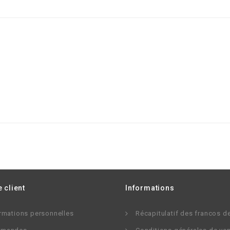
 client
Informations
rmations personnelles
Récapitulatif des francos d