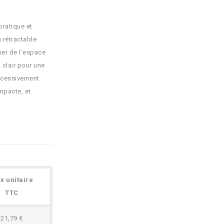
pratique et
 rétractable
er de l’espace
 clair pour une
uccessivement
mpacte, et
ix unitaire
TTC
21,79 €