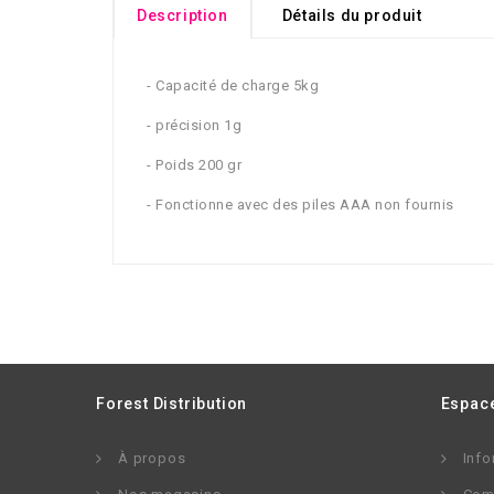
Description
Détails du produit
- Capacité de charge 5kg
- précision 1g
- Poids 200 gr
- Fonctionne avec des piles AAA non fournis
Forest Distribution
Espace
À propos
Info