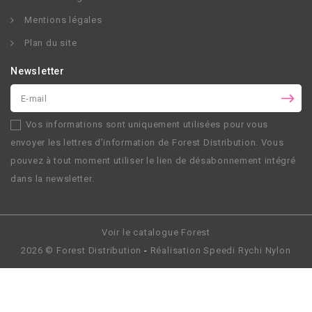
Mentions légales
Plan du site
Newsletter
Vos informations sont uniquement utilisées pour vous
envoyer les lettres d’information de
Forest Distribution
. Vous
pouvez à tout moment utiliser le lien de désabonnement intégré
dans la newsletter.
Voir le catalogue Forest
2026 ©
Forest Distribution
-
Réalisation
Speedi Rychi Nylon