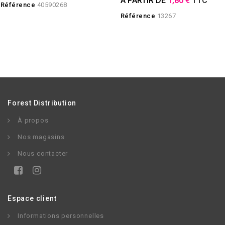
À PARTIR DE
1,80 €
TTC
Référence
40590268
Référence
13267
Forest Distribution
À propos
Nos magasins
Nous contacter
Espace client
Informations personnelles