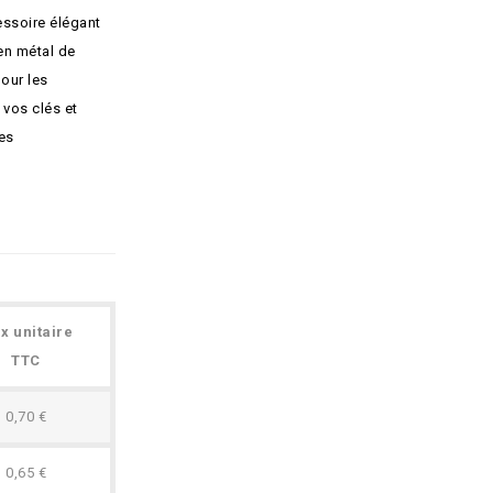
essoire élégant
en métal de
pour les
 vos clés et
es
ix unitaire
TTC
0,70 €
0,65 €