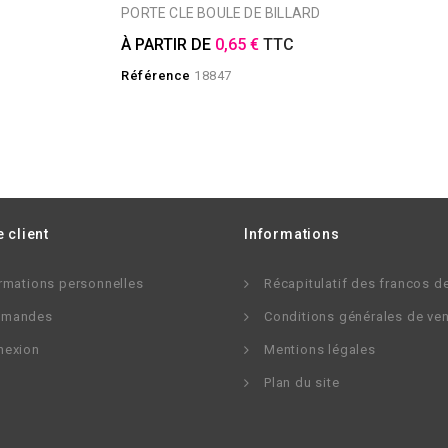
PORTE CLE BOULE DE BILLARD
À PARTIR DE
0,65 €
TTC
Référence
18847
 client
Informations
rmations personnelles
Récapitulatif des francos d
mandes
Conditions générales de ve
nexion
Mentions légales
Plan du site