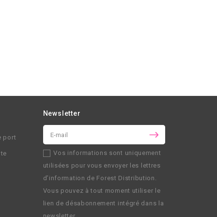
Newsletter
e port
Vos informations sont uniquement
nte
utilisées pour vous envoyer les lettres
d’information de
Forest Distribution
.
Vous pouvez à tout moment utiliser le
lien de désabonnement intégré dans la
newsletter.