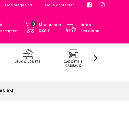
Nos magasins
Nous contacter
0
e
Mon panier
Infos
0,00 €
Livraison
Inscription
JEUX & JOUETS
GADGETS &
MAISON &
CADEAUX
DÉCORATIO
PAN AM