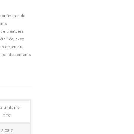
ssortiments de
ents
 de créatures
étaillée, avec
es de jeu ou
ation des enfants
ix unitaire
TTC
2,03 €