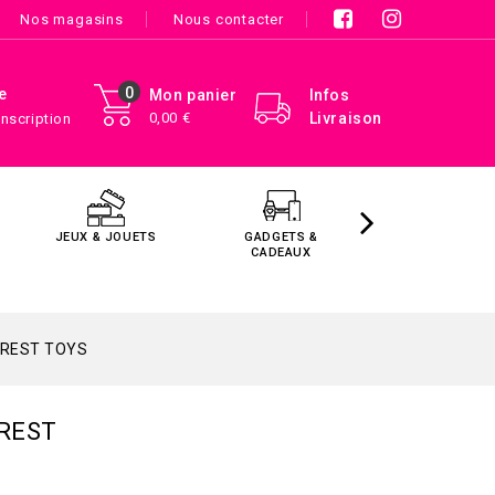
Nos magasins
Nous contacter
0
e
Mon panier
Infos
0,00 €
Livraison
Inscription
JEUX & JOUETS
GADGETS &
MAISON &
CADEAUX
DÉCORATIO
OREST TOYS
OREST