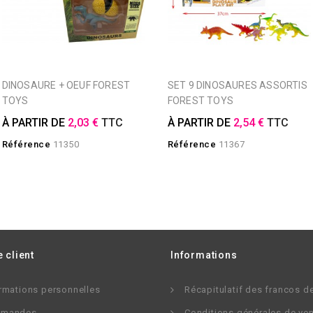
DINOSAURE + OEUF FOREST
SET 9 DINOSAURES ASSORTIS
TOYS
FOREST TOYS
À PARTIR DE
2,03 €
TTC
À PARTIR DE
2,54 €
TTC
Référence
11350
Référence
11367
 client
Informations
rmations personnelles
Récapitulatif des francos d
mandes
Conditions générales de ve