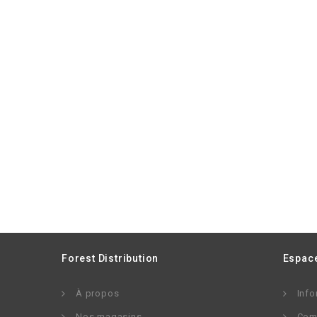
Forest Distribution
Espace
À propos
Info
Nos magasins
Com