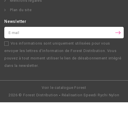
Mentions légales
Plan du site
Newsletter
Vos informations sont uniquement utilisées pour vous
envoyer les lettres d’information de
Forest Distribution
. Vous
pouvez à tout moment utiliser le lien de désabonnement intégré
dans la newsletter.
Voir le catalogue Forest
2026 ©
Forest Distribution
-
Réalisation
Speedi Rychi Nylon