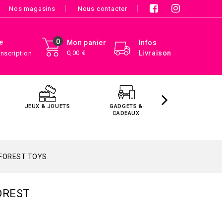
Nos magasins
Nous contacter
0
e
Mon panier
Infos
0,00 €
Livraison
Inscription
JEUX & JOUETS
GADGETS &
MAISON &
CADEAUX
DÉCORATIO
 FOREST TOYS
OREST