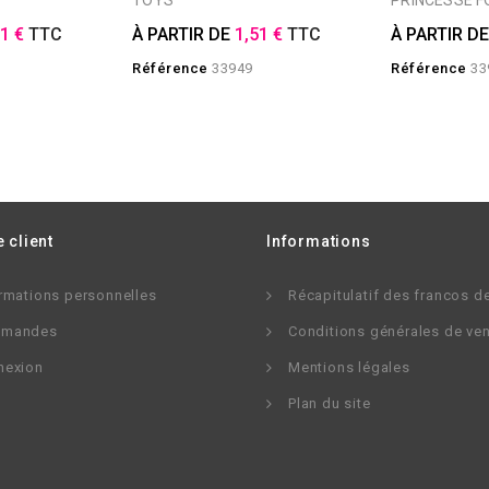
TOYS
PRINCESSE 
51 €
TTC
À PARTIR DE
1,51 €
TTC
À PARTIR D
Référence
33949
Référence
33
 client
Informations
rmations personnelles
Récapitulatif des francos d
mandes
Conditions générales de ve
nexion
Mentions légales
Plan du site