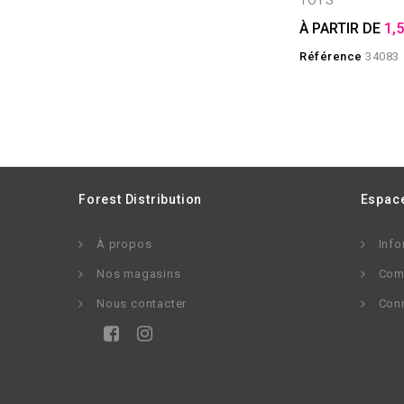
TOYS
À PARTIR DE
1,
Référence
34083
Forest Distribution
Espace
À propos
Info
Nos magasins
Com
Nous contacter
Con