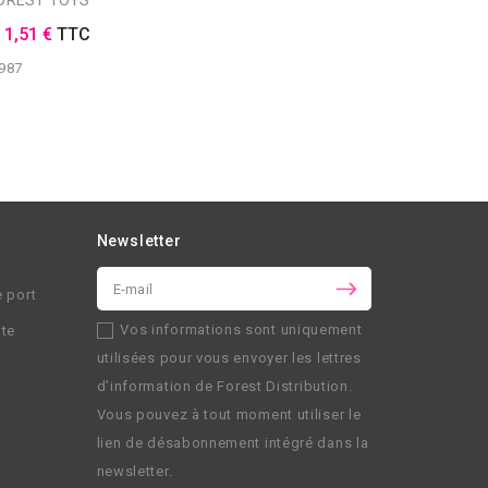
FOREST TOYS
E
1,51 €
TTC
987
Newsletter
e port
Vos informations sont uniquement
nte
utilisées pour vous envoyer les lettres
d’information de
Forest Distribution
.
Vous pouvez à tout moment utiliser le
lien de désabonnement intégré dans la
newsletter.