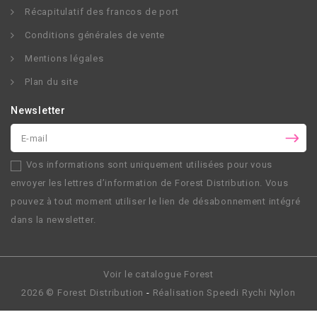
Récapitulatif des francos de port
Conditions générales de vente
Mentions légales
Plan du site
Newsletter
Vos informations sont uniquement utilisées pour vous
envoyer les lettres d’information de
Forest Distribution
. Vous
pouvez à tout moment utiliser le lien de désabonnement intégré
dans la newsletter.
Voir le catalogue Forest
2026 ©
Forest Distribution
-
Réalisation
Speedi Rychi Nylon