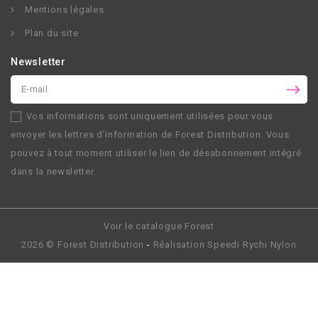
Mentions légales
Plan du site
Newsletter
Vos informations sont uniquement utilisées pour vous
envoyer les lettres d’information de
Forest Distribution
. Vous
pouvez à tout moment utiliser le lien de désabonnement intégré
dans la newsletter.
Voir le catalogue Forest
2026 ©
Forest Distribution
-
Réalisation
Speedi Rychi Nylon