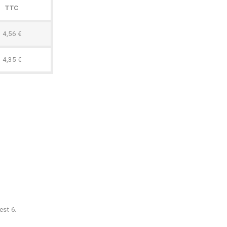
TTC
4,56 €
4,35 €
est 6.