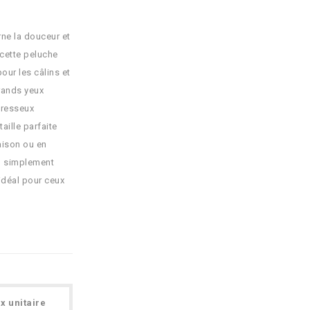
ne la douceur et
 cette peluche
our les câlins et
rands yeux
paresseux
aille parfaite
aison ou en
u simplement
 idéal pour ceux
ix unitaire