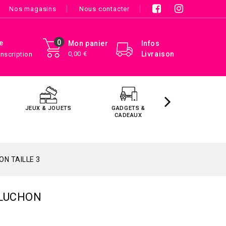
Nos magasins
Nous contacter
0
e
Mon panier
Infos
0,00 €
Livraison
Inscription
JEUX & JOUETS
GADGETS &
MAISON &
CADEAUX
DÉCORATIO
N TAILLE 3
PLUCHON