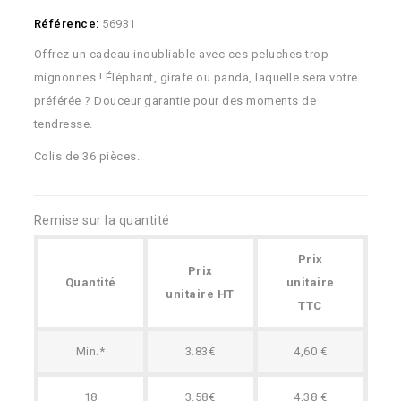
Référence:
56931
Offrez un cadeau inoubliable avec ces peluches trop
mignonnes ! Éléphant, girafe ou panda, laquelle sera votre
préférée ? Douceur garantie pour des moments de
tendresse.
Colis de 36 pièces.
Remise sur la quantité
Prix
Prix
Quantité
unitaire
unitaire HT
TTC
Min.*
3.83€
4,60 €
18
3.58€
4,38 €