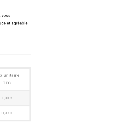
t vous
ouce et agréable
ix unitaire
TTC
1,03 €
0,97 €