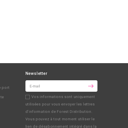
Newsletter
e port
Vos informations sont uniquement
nte
utilisées pour vous envoyer les lettres
d’information de
Forest Distribution
.
Vous pouvez à tout moment utiliser le
lien de désabonnement intégré dans la