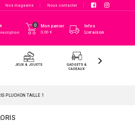
Nos magasins
Nous contacter
0
e
Mon panier
Infos
0,00 €
Livraison
Inscription
JEUX & JOUETS
GADGETS &
MAISON &
CADEAUX
DÉCORATIO
IS PLUCHON TAILLE 1
LORIS