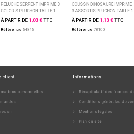
PELUCHE SERPENT IMPRIME 3
COUSSIN DINOSAURE IMPRIME
COLORIS PLUCHON TAILLE 1
3 ASSORTIS PLUCHON TAILLE 1
À PARTIR DE
1,03 €
TTC
À PARTIR DE
1,13 €
TTC
Référence
54845
Référence
78100
 client
Informations
rmations personnelles
Récapitulatif des francos d
mandes
Conditions générales de ve
nexion
Mentions légales
Plan du site