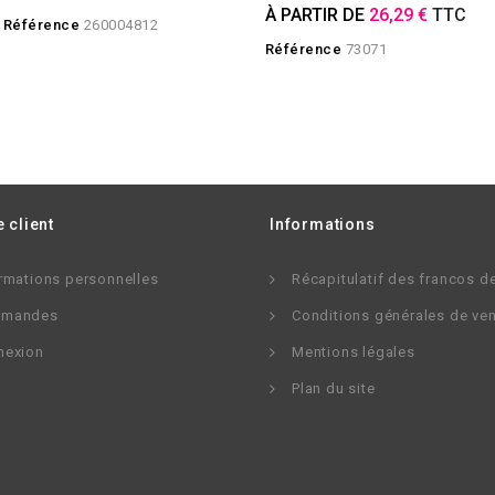
À PARTIR DE
26,29 €
TTC
Référence
260004812
Référence
73071
 client
Informations
rmations personnelles
Récapitulatif des francos d
mandes
Conditions générales de ve
nexion
Mentions légales
Plan du site