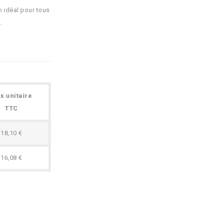
n idéal pour tous
.
ix unitaire
TTC
18,10 €
16,08 €