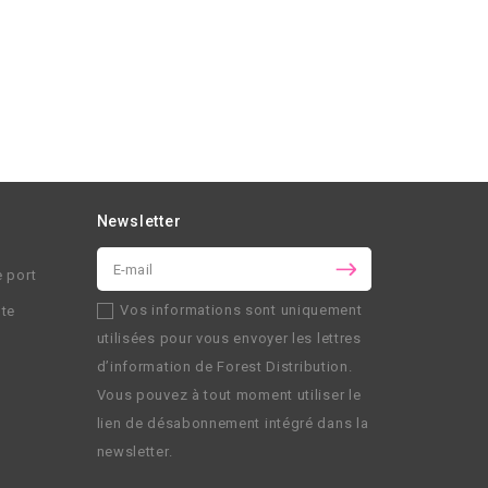
Newsletter
e port
Vos informations sont uniquement
nte
utilisées pour vous envoyer les lettres
d’information de
Forest Distribution
.
Vous pouvez à tout moment utiliser le
lien de désabonnement intégré dans la
newsletter.