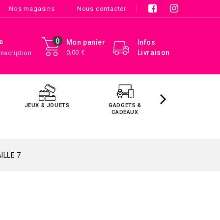
Nos magasins
Nous contacter
0
e
Mon panier
Infos
0,00 €
Livraison
Inscription
JEUX & JOUETS
GADGETS &
MAISON &
CADEAUX
DÉCORATIO
ILLE 7