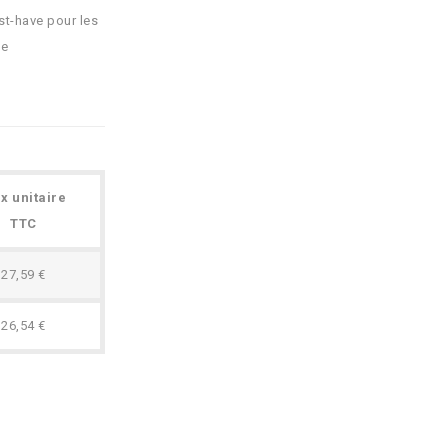
st-have pour les
le
ix unitaire
TTC
27,59 €
26,54 €