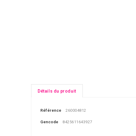
Détails du produit
Référence
260004812
Gencode
8425611643927