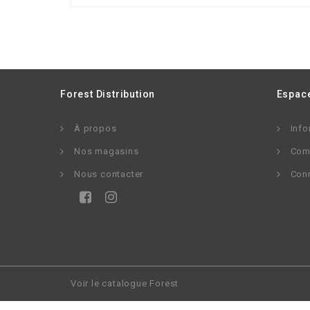
Forest Distribution
Espace
À propos
Info
Nos magasins
Com
Nous contacter
Con
Voir le catalogue Forest