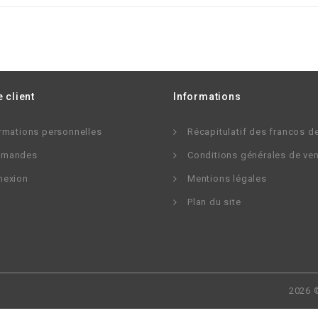
 client
Informations
rmations personnelles
Récapitulatif des francos d
mandes
Conditions générales de ve
nexion
Mentions légales
Plan du site
2026