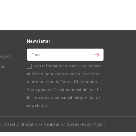
Newsletter
e port
Vos informations sont uniquement
nte
utilisées pour vous envoyer les lettres
d’information de
Forest Distribution
.
Vous pouvez à tout moment utiliser le
lien de désabonnement intégré dans la
newsletter.
 ©
Forest Distribution
-
Réalisation
Speedi Rychi Nylon