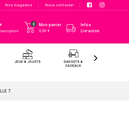
Nos magasins
Nous contacter
0
e
Mon panier
Infos
0,00 €
Livraison
Inscription
JEUX & JOUETS
GADGETS &
MAISON &
CADEAUX
DÉCORATIO
LLE 7