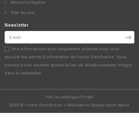
Mentions légales
Plan du site
Newsletter
Vos informations sont uniquement utilisées pour vous
envoyer les lettres d’information de
Forest Distribution
. Vous
pouvez à tout moment utiliser le lien de désabonnement intégré
dans la newsletter.
Voir le catalogue Forest
2026 ©
Forest Distribution
-
Réalisation
Speedi Rychi Nylon