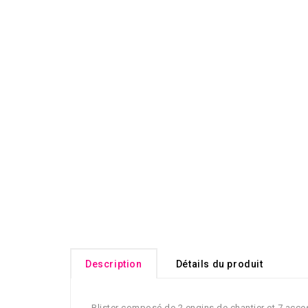
Description
Détails du produit
Blister composé de 2 engins de chantier et 7 acce