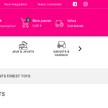
Nos magasins
Nous contacter
0
e
Mon panier
Infos
0,00 €
Livraison
Inscription
JEUX & JOUETS
GADGETS &
MAISON &
CADEAUX
DÉCORATIO
NTS FOREST TOYS
TS