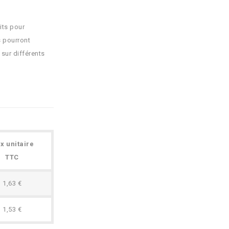
its pour
s pourront
 sur différents
ix unitaire
TTC
1,63 €
1,53 €