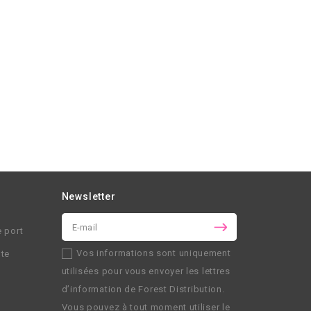
Newsletter
e port
Vos informations sont uniquement
nte
utilisées pour vous envoyer les lettres
d’information de
Forest Distribution
.
Vous pouvez à tout moment utiliser le