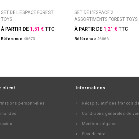
SET DE L'ESPACE FOREST
SET DE L'ESPACE 2
TOYS
ASSORTIMENTS FOREST TOYS
À PARTIR DE
1,51 €
TTC
À PARTIR DE
1,21 €
TTC
Référence
46673
Référence
46666
 client
Informations
rmations personnelles
Récapitulatif des francos d
mandes
Conditions générales de ve
nexion
Mentions légales
Plan du site