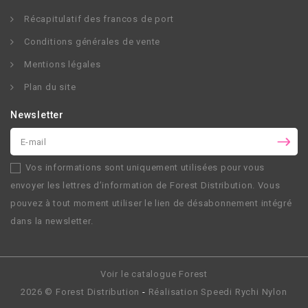
Récapitulatif des francos de port
Conditions générales de vente
Mentions légales
Plan du site
Newsletter
Vos informations sont uniquement utilisées pour vous
envoyer les lettres d’information de
Forest Distribution
. Vous
pouvez à tout moment utiliser le lien de désabonnement intégré
dans la newsletter.
Voir le catalogue Forest
2026 ©
Forest Distribution
-
Réalisation
Speedi Rychi Nylon