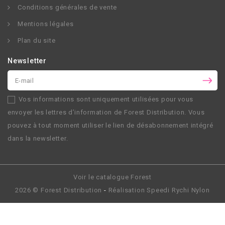
Conditions générales de vente
Mentions légales
Plan du site
Newsletter
Vos informations sont uniquement utilisées pour vous
envoyer les lettres d’information de
Forest Distribution
. Vous
pouvez à tout moment utiliser le lien de désabonnement intégré
dans la newsletter.
Voir le catalogue Forest
2026 ©
Forest Distribution
-
Réalisation
Speedi Rychi Nylon