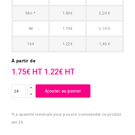
Min.*
1.83€
2,20 €
48
1.75€
2,10 €
144
1.22€
1,46 €
À partir de
1.75€ HT
1.22€ HT
Ajouter au panier
*La quantité minimale pour pouvoir commander ce produit
est 24.