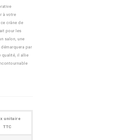
rative
r à votre
, ce crâne de
it pour les
un salon, une
e démarquera par
ualité, il allie
 incontournable
ix unitaire
TTC