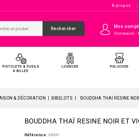
À propos
Mon compt
Rechercher
Connexion - 
PISTOLETS & FUSILS
LICENCES
PELUCHES
À BILLES
AISON & DÉCORATION
BIBELOTS
BOUDDHA THAÏ RESINE NOI
BOUDDHA THAÏ RESINE NOIR ET V
Référence:
48981