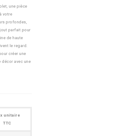
olet, une pièce
à votre
eurs profondes,
ajout parfait pour
ine de haute
vent le regard.
pour créer une
re décor avec une
ix unitaire
TTC