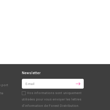
Newsletter
e port
Vos informations sont uniquement
nte
utilisées pour vous envoyer les lettres
d’information de
Forest Distribution
.