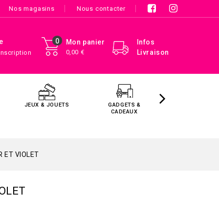
Nos magasins
Nous contacter
0
e
Mon panier
Infos
0,00 €
Livraison
Inscription
JEUX & JOUETS
GADGETS &
MAISON &
CADEAUX
DÉCORATIO
R ET VIOLET
IOLET