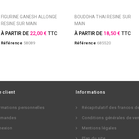
FIGURINE GANESH ALLONGE
BOUDDHA THAI RESINE SUR
RESINE SUR MAIN
MAIN
À PARTIR DE
22,00 €
TTC
À PARTIR DE
18,50 €
TTC
Référence
58089
Référence
685520
 client
Informations
rmations personnelles
Récapitulatif des francos d
mandes
Conditions générales de ve
nexion
Mentions légales
Plan du site