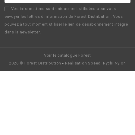
Vos informations sont uniquement utilisées pour vous
envoyer les lettres d’information de
Forest Distribution
. Vous
pouvez à tout moment utiliser le lien de désabonnement intégré
dans la newsletter.
Voir le catalogue Forest
2026 ©
Forest Distribution
-
Réalisation
Speedi Rychi Nylon