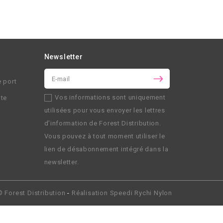
Newsletter
e port
Vos informations sont uniquement
nte
utilisées pour vous envoyer les lettres
d’information de
Forest Distribution
.
Vous pouvez à tout moment utiliser le
lien de désabonnement intégré dans la
newsletter.
 ©
Forest Distribution
-
Réalisation
Speedi Rychi Nylon