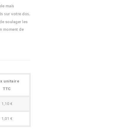
ple mais
ès sur votre dos.
 de soulager les
 un moment de
ix unitaire
TTC
1,10 €
1,01 €