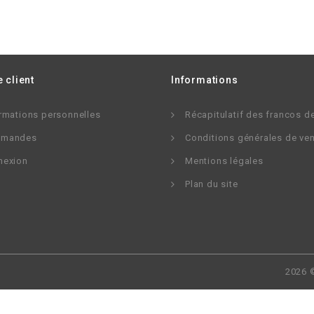
 client
Informations
rmations personnelles
Récapitulatif des francos d
mandes
Conditions générales de ve
nexion
Mentions légales
Plan du site
2026